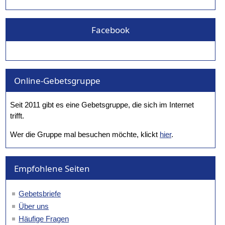
Facebook
Online-Gebetsgruppe
Seit 2011 gibt es eine Gebetsgruppe, die sich im Internet
trifft.
Wer die Gruppe mal besuchen möchte, klickt
hier
.
Empfohlene Seiten
Gebetsbriefe
Über uns
Häufige Fragen