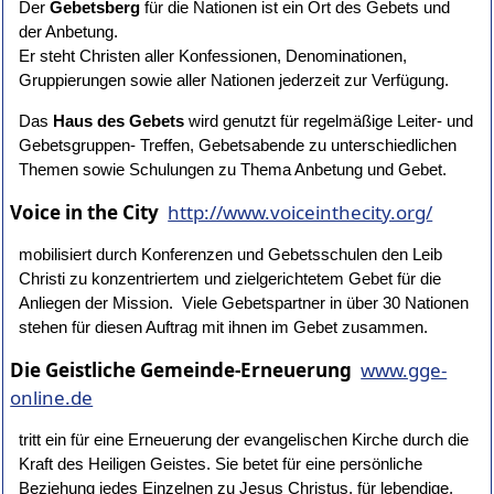
Der
Gebetsberg
für die Nationen ist ein Ort des Gebets und
der Anbetung.
Er steht Christen aller Konfessionen, Denominationen,
Gruppierungen sowie aller Nationen jederzeit zur Verfügung.
Das
Haus des Gebets
wird genutzt für regelmäßige Leiter- und
Gebetsgruppen- Treffen, Gebetsabende zu unterschiedlichen
Themen sowie Schulungen zu Thema Anbetung und Gebet.
Voice in the City
http://www.voiceinthecity.org/
mobilisiert durch Konferenzen und Gebetsschulen den Leib
Christi zu konzentriertem und zielgerichtetem Gebet für die
Anliegen der Mission. Viele Gebetspartner in über 30 Nationen
stehen für diesen Auftrag mit ihnen im Gebet zusammen.
Die Geistliche Gemeinde-Erneuerung
www.gge-
online.de
tritt ein für eine Erneuerung der evangelischen Kirche durch die
Kraft des Heiligen Geistes. Sie betet für eine persönliche
Beziehung jedes Einzelnen zu Jesus Christus, für lebendige,