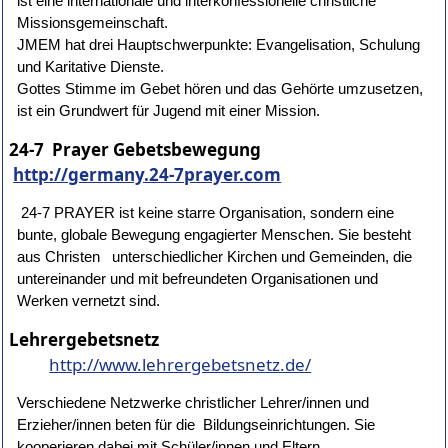
ist eine internationale und interkonfessionelle christliche
Missionsgemeinschaft.
JMEM hat drei Hauptschwerpunkte: Evangelisation, Schulung
und Karitative Dienste.
Gottes Stimme im Gebet hören und das Gehörte umzusetzen,
ist ein Grundwert für Jugend mit einer Mission.
24-7 Prayer Gebetsbewegung
http://germany.24-7prayer.com
24-7 PRAYER ist keine starre Organisation, sondern eine
bunte, globale Bewegung engagierter Menschen. Sie besteht
aus Christen unterschiedlicher Kirchen und Gemeinden, die
untereinander und mit befreundeten Organisationen und
Werken vernetzt sind.
Lehrergebetsnetz
http://www.lehrergebetsnetz.de/
Verschiedene Netzwerke christlicher Lehrer/innen und
Erzieher/innen beten für die Bildungseinrichtungen. Sie
kooperieren dabei mit Schüler/innen und Eltern.