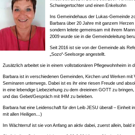
Schwiegertochter und einen Enkelsohn
Ins Gemeindehaus der Lukas-Gemeinde zog 
Barbara über 20 Jahre mit ganzem Herzen n
sondern leitete gemeinsam mit ihrem Mann 
2009 wurde sie in die Gemeindeleitung beru
Seit 2016 ist sie von der Gemeinde als Refe
„Sozo“-Seelsorge angestellt.
Zusätzlich arbeitet sie in einem vollstationären Pflegewohnheim in 
Barbara ist in verschiedenen Gemeinden, Kirchen und Werken mit V
Seminaren unterwegs. Dabei ist es ihr eine riesen Freude und abso
in eine lebendige Liebeziehung zu dem dreieinen GOTT zu bringen, si
und das Gebet/Gespräch mit IHM zu beleben.
Barbara hat eine Leidenschaft für
den
Leib JESU überall – Einheit 
mit allen Heiligen…)
Im Wächterruf ist sie von Anfang an aktiv dabei, zuerst allein, bald 