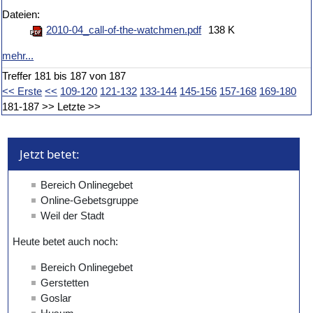
Dateien:
2010-04_call-of-the-watchmen.pdf
138 K
mehr...
Treffer 181 bis 187 von 187
<< Erste
<<
109-120
121-132
133-144
145-156
157-168
169-180
181-187
>>
Letzte >>
Jetzt betet: