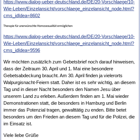
https://www.dialog-ueber-deutschland.de/DE/20-Vorschlaege/10-
Wie-Leben/Einzelansicht/vorschlaege_einzelansicht_node.html?
cms_idIdea=8602
Therapie für unerwünschte Homosexualität ermöglichen
https://www.dialog-ueber-deutschland.de/DE/20-Vorschlaege/10-
Wie-Leben/Einzelansicht/vorschlaege_einzelansicht_node.html?
cms_idIdea=9596
Wir möchten zusätzlich zum Gebetsbrief noch darauf hinweisen,
dass der Zeitraum 30. April und 1. Mai eine besondere
Gebetsabdeckung braucht. Am 30. April finden ja vielerorts
Walpurgisnacht-Feiern statt. Daher ist es sehr wichtig, an diesem
Tag und in dieser Nacht besonders den Namen Jesu über
unserem Land zu erleben. Außerdem finden am 1. Mai wieder
Demonstrationen statt, die besonders in Hamburg und Berlin
immer das Potenzial tragen, gewalttätig zu enden. Bitte betet
besonders um den Frieden an diesem Tag und für die Polizei, die
im Einsatz ist.
Viele liebe Grüße