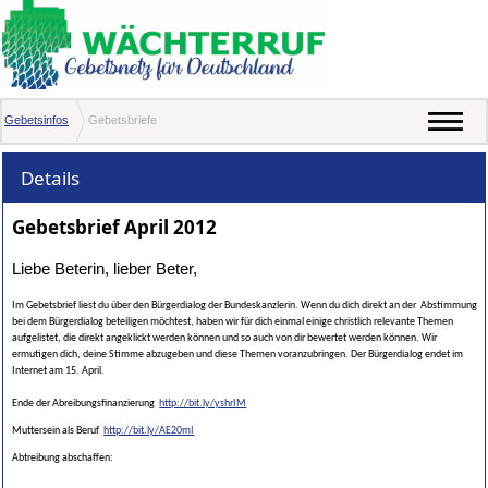
Gebetsinfos
Gebetsbriefe
Details
Gebetsbrief April 2012
Liebe Beterin, lieber Beter,
Im Gebetsbrief liest du über den Bürgerdialog der Bundeskanzlerin. Wenn du dich direkt an der Abstimmung
bei dem Bürgerdialog beteiligen möchtest, haben wir für dich einmal einige christlich relevante Themen
aufgelistet, die direkt angeklickt werden können und so auch von dir bewertet werden können. Wir
ermutigen dich, deine Stimme abzugeben und diese Themen voranzubringen. Der Bürgerdialog endet im
Internet am 15. April.
Ende der Abreibungsfinanzierung
http://bit.ly/yshrIM
Muttersein als Beruf
http://bit.ly/AE20mI
Abtreibung abschaffen: