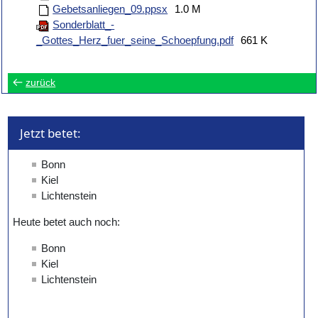
Gebetsanliegen_09.ppsx
1.0 M
Sonderblatt_-
_Gottes_Herz_fuer_seine_Schoepfung.pdf
661 K
zurück
Jetzt betet: