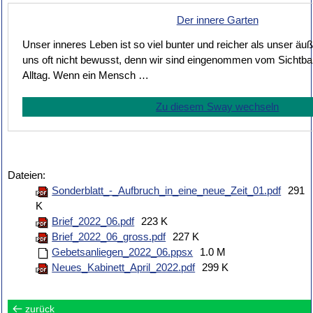
Der innere Garten
Unser inneres Leben ist so viel bunter und reicher als unser äu
uns oft nicht bewusst, denn wir sind eingenommen vom Sichtbar
Alltag. Wenn ein Mensch …
Zu diesem Sway wechseln
Dateien:
Sonderblatt_-_Aufbruch_in_eine_neue_Zeit_01.pdf
291
K
Brief_2022_06.pdf
223 K
Brief_2022_06_gross.pdf
227 K
Gebetsanliegen_2022_06.ppsx
1.0 M
Neues_Kabinett_April_2022.pdf
299 K
zurück