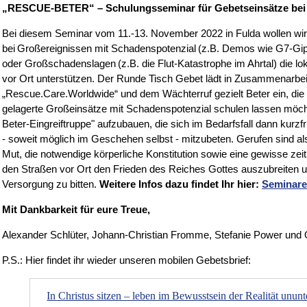
„RESCUE-BETER“ – Schulungsseminar für Gebetseinsätze bei 
Bei diesem Seminar vom 11.-13. November 2022 in Fulda wollen wir 
bei Großereignissen mit Schadenspotenzial (z.B. Demos wie G7-Gip
oder Großschadenslagen (z.B. die Flut-Katastrophe im Ahrtal) die lo
vor Ort unterstützen. Der Runde Tisch Gebet lädt in Zusammenarbei
„Rescue.Care.Worldwide“ und dem Wächterruf gezielt Beter ein, die s
gelagerte Großeinsätze mit Schadenspotenzial schulen lassen möchten
Beter-Eingreiftruppe" aufzubauen, die sich im Bedarfsfall dann kurzfri
- soweit möglich im Geschehen selbst - mitzubeten. Gerufen sind al
Mut, die notwendige körperliche Konstitution sowie eine gewisse zeitli
den Straßen vor Ort den Frieden des Reiches Gottes auszubreiten
Versorgung zu bitten.
Weitere Infos dazu findet Ihr hier:
Seminare
Mit Dankbarkeit für eure Treue,
Alexander Schlüter, Johann-Christian Fromme, Stefanie Power und 
P.S.: Hier findet ihr wieder unseren mobilen Gebetsbrief:
In Christus sitzen – leben im Bewusstsein der Realität unu