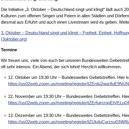
Die Initiative „3. Oktober – Deutschland singt und klingt“ lädt auch 
Kulturen zum offenen Singen und Feiern in allen Städten und Dörfer
diesmal aus Erfuhrt und auch einen Livestream wird es geben. Weitere
3. Oktober – Deutschland singt und klingt – Freiheit, Einheit, Hoff
(3oktober.org)
Termine
Wir freuen uns, viele von euch bei unseren Bundesweiten Gebetstre
oft sehr intensiv. Ein Abend, der sich lohnt! Herzlich willkommen.
12. Oktober um 19:30 Uhr – Bundesweites Gebetstreffen. Hier k
https://us02web.zoom.us/meeting/register/tZErdu2qqz8uE9N
22. November um 19:30 Uhr – Bundesweites Gebetstreffen. Hier
https://us02web.zoom.us/meeting/register/tZErfuirrzgoEtV
13. Dezember um 19:30 Uhr – Bundesweites Gebetstreffen. Hier
https://us02web.zoom.us/meeting/register/tZUkduCurzsuGN