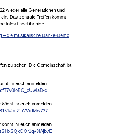
2022 wieder alle Generationen und
n ein. Das zentrale Treffen kommt
 Infos findet ihr hier:
nung – die musikalische Danke-Demo
ffen zu sehen. Die Gemeinschaft ist
önnt ihr euch anmelden:
UNdfT7v0IoBC_cUwIaD-q
 könnt ihr euch anmelden:
ELuOR1VkJmZjpVWdMw737
 könnt ihr euch anmelden:
M6zSHxSQkOOr1qv3IAjbyE