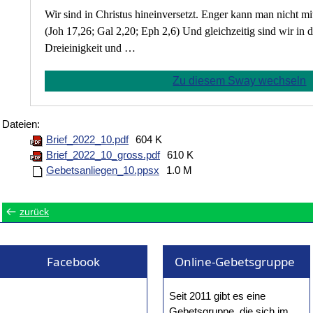
Wir sind in Christus hineinversetzt. Enger kann man nicht m
(Joh 17,26; Gal 2,20; Eph 2,6) Und gleichzeitig sind wir in d
Dreieinigkeit und …
Zu diesem Sway wechseln
Dateien:
Brief_2022_10.pdf
604 K
Brief_2022_10_gross.pdf
610 K
Gebetsanliegen_10.ppsx
1.0 M
zurück
Facebook
Online-Gebetsgruppe
Seit 2011 gibt es eine
Gebetsgruppe, die sich im