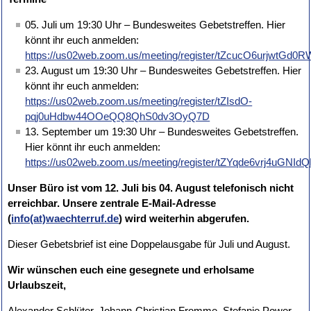
05. Juli um 19:30 Uhr – Bundesweites Gebetstreffen. Hier
könnt ihr euch anmelden:
https://us02web.zoom.us/meeting/register/tZcucO6urjwtG
23. August um 19:30 Uhr – Bundesweites Gebetstreffen. Hier
könnt ihr euch anmelden:
https://us02web.zoom.us/meeting/register/tZIsdO-
pqj0uHdbw44OOeQQ8QhS0dv3OyQ7D
13. September um 19:30 Uhr – Bundesweites Gebetstreffen.
Hier könnt ihr euch anmelden:
https://us02web.zoom.us/meeting/register/tZYqde6vrj4u
Unser Büro ist vom 12. Juli bis 04. August telefonisch nicht
erreichbar. Unsere zentrale E-Mail-Adresse
(
info(at)waechterruf.de
) wird weiterhin abgerufen.
Dieser Gebetsbrief ist eine Doppelausgabe für Juli und August.
Wir wünschen euch eine gesegnete und erholsame
Urlaubszeit,
Alexander Schlüter, Johann-Christian Fromme, Stefanie Power