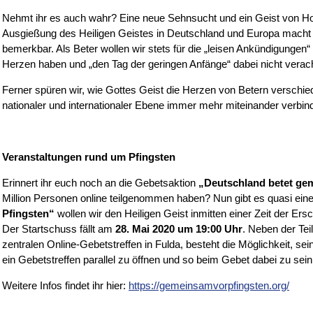
Nehmt ihr es auch wahr? Eine neue Sehnsucht und ein Geist von Ho
Ausgießung des Heiligen Geistes in Deutschland und Europa macht s
bemerkbar. Als Beter wollen wir stets für die „leisen Ankündigungen
Herzen haben und „den Tag der geringen Anfänge“ dabei nicht verach
Ferner spüren wir, wie Gottes Geist die Herzen von Betern verschied
nationaler und internationaler Ebene immer mehr miteinander verbind
Veranstaltungen rund um Pfingsten
Erinnert ihr euch noch an die Gebetsaktion
„Deutschland betet ge
Million Personen online teilgenommen haben? Nun gibt es quasi eine
Pfingsten“
wollen wir den Heiligen Geist inmitten einer Zeit der Ers
Der Startschuss fällt am
28. Mai 2020 um 19:00 Uhr
. Neben der Te
zentralen Online-Gebetstreffen in Fulda, besteht die Möglichkeit, s
ein Gebetstreffen parallel zu öffnen und so beim Gebet dabei zu sein
Weitere Infos findet ihr hier:
https://gemeinsamvorpfingsten.org/